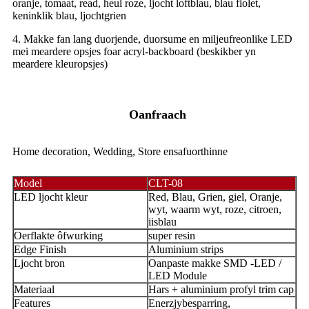
oranje, tomaat, read, heul roze, ljocht loftblau, blau fiolet,
keninklik blau, ljochtgrien
4. Makke fan lang duorjende, duorsume en miljeufreonlike LED
mei meardere opsjes foar acryl-backboard (beskikber yn
meardere kleuropsjes)
Oanfraach
Home decoration, Wedding, Store ensafuorthinne
Model
CLT-08
LED ljocht kleur
Red, Blau, Grien, giel, Oranje,
wyt, waarm wyt, roze, citroen,
iisblau
Oerflakte ôfwurking
super resin
Edge Finish
Aluminium strips
Ljocht bron
Oanpaste makke SMD -LED /
LED Module
Materiaal
Hars + aluminium profyl trim cap
Features
Enerzjybesparring,