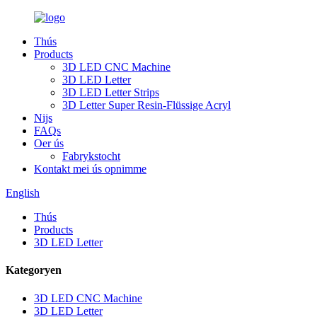
Thús
Products
3D LED CNC Machine
3D LED Letter
3D LED Letter Strips
3D Letter Super Resin-Flüssige Acryl
Nijs
FAQs
Oer ús
Fabrykstocht
Kontakt mei ús opnimme
English
Thús
Products
3D LED Letter
Kategoryen
3D LED CNC Machine
3D LED Letter