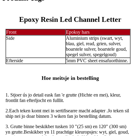
Epoxy Resin Led Channel Letter
Front
Epoksy hars
Side
Aluminium strips (swart, wyt,
blau, giel, read, grien, sulver,
boarstele sulver, boarstele goud,
spegel sulver, spegelgoud)
Efterside
5mm PVC sheet ensafuorthinne.
Hoe meitsje in bestelling
1. Stjoer ús jo detail eask fan 'e grutte (Hichte en mei), kleur,
frontlit fan efterljocht en fulllit.
2.Each teken komt mei in sertifisearre macht adapter .Jo teken sil
ship nei jo doar binnen 3 wiken fan jo bestelling datum.
3. Grutte binne beskikber tusken 10 "(25 sm) en 120" (300 sm)
yn grutte.Beskikber yn 11 prachtige kleuropsjes: wyt, giel, goud,