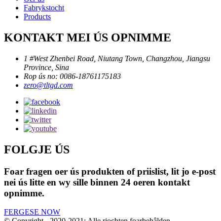
Fabrykstocht
Products
KONTAKT MEI ÚS OPNIMME
1 #West Zhenbei Road, Niutang Town, Changzhou, Jiangsu
Province, Sina
Rop ús no: 0086-18761175183
zero@tltgd.com
FOLGJE ÚS
Foar fragen oer ús produkten of priislist, lit jo e-post
nei ús litte en wy sille binnen 24 oeren kontakt
opnimme.
FERGESE NOW
© Copyright - 2020-2021: Alle rjochten foarbehâlden.
, , , , , , ,