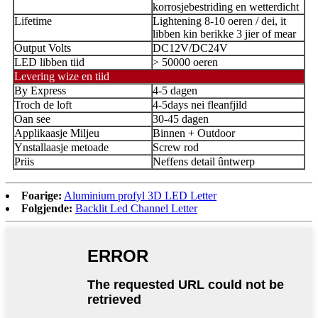
korrosjebestriding en wetterdicht
Lifetime
Lightening 8-10 oeren / dei, it
libben kin berikke 3 jier of mear
Output Volts
DC12V/DC24V
LED libben tiid
> 50000 oeren
Levering wize en tiid
By Express
4-5 dagen
Troch de loft
4-5days nei fleanfjild
Oan see
30-45 dagen
Applikaasje Miljeu
Binnen + Outdoor
Ynstallaasje metoade
Screw rod
Priis
Neffens detail ûntwerp
Foarige:
Aluminium profyl 3D LED Letter
Folgjende:
Backlit Led Channel Letter