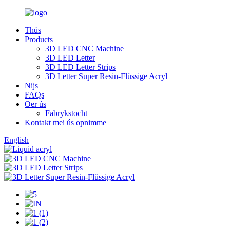
Thús
Products
3D LED CNC Machine
3D LED Letter
3D LED Letter Strips
3D Letter Super Resin-Flüssige Acryl
Nijs
FAQs
Oer ús
Fabrykstocht
Kontakt mei ús opnimme
English