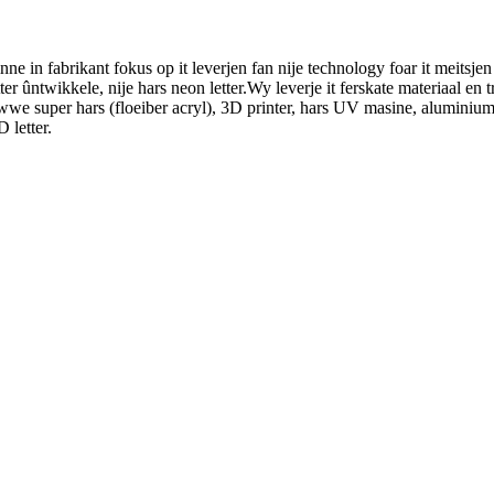
in fabrikant fokus op it leverjen fan nije technology foar it meitsjen 
er ûntwikkele, nije hars neon letter.Wy leverje it ferskate materiaal en 
awwe super hars (floeiber acryl), 3D printer, hars UV masine, aluminium
 letter.