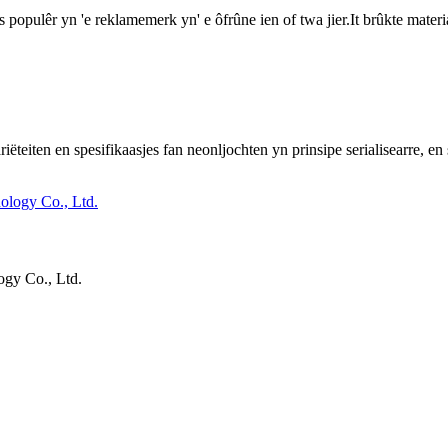
populêr yn 'e reklamemerk yn' e ôfrûne ien of twa jier.It brûkte materiaa
teiten en spesifikaasjes fan neonljochten yn prinsipe serialisearre, en 
gy Co., Ltd.