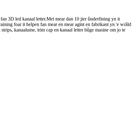
fan 3D led kanaal letter.Mei mear dan 10 jier ûnderfining yn it
training foar it helpen fan mear en mear agint en fabrikant yn 'e wrâld
 strips, kanaalume, trim cap en kanaal letter bûge masine om jo te