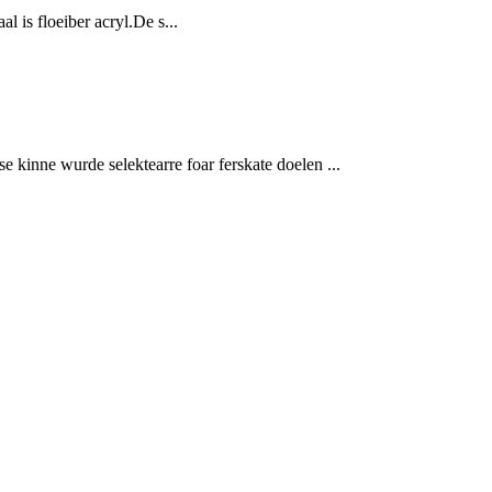
l is floeiber acryl.De s...
se kinne wurde selektearre foar ferskate doelen ...