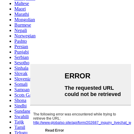
Maltese
Maori
Marathi
Mongolian
Burmese
Nepali
Norwegian
Pashto
Persian
Punjabi
Serbian
Sesotho
Sinhala
Slovak
Slovenian
Somali
Samoan
Scots Gaelic
Shona
Sindhi
Sundanese
Swahili
Tajik
Tamil
Telugu