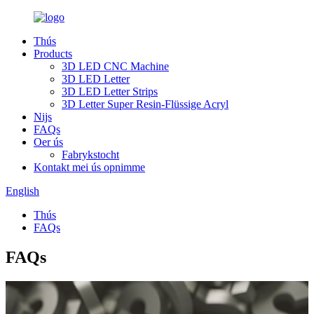
Thús
Products
3D LED CNC Machine
3D LED Letter
3D LED Letter Strips
3D Letter Super Resin-Flüssige Acryl
Nijs
FAQs
Oer ús
Fabrykstocht
Kontakt mei ús opnimme
English
Thús
FAQs
FAQs