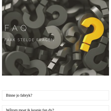
FAQ
FAAK STELDE FRAGEN
Binne jo fabryk?
Wêrom moat ik keapje fan dy?