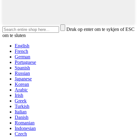
Druk op enter om te sykjen of ESC
om te sluten
English
French
German
Portuguese
Spanish
Russian
Japanese
Korean
Arabic
Irish
Greek
Turkish
Italian
Danish
Romanian
Indonesian
Czech