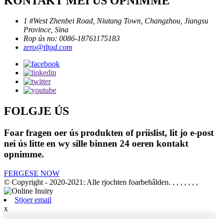
KONTAKT MEI ÚS OPNIMME
1 #West Zhenbei Road, Niutang Town, Changzhou, Jiangsu
Province, Sina
Rop ús no: 0086-18761175183
zero@tltgd.com
FOLGJE ÚS
Foar fragen oer ús produkten of priislist, lit jo e-post
nei ús litte en wy sille binnen 24 oeren kontakt
opnimme.
FERGESE NOW
© Copyright - 2020-2021: Alle rjochten foarbehâlden.
, , , , , , ,
Stjoer email
x