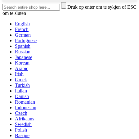
Druk op enter om te sykjen of ESC
om te sluten
English
French
German
Portuguese
Spanish
Russian
Japanese
Korean
Arabic
Irish
Greek
Turkish
Italian
Danish
Romanian
Indonesian
Czech
Afrikaans
Swedish
Polish
Basque