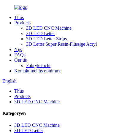
Thús
Products
3D LED CNC Machine
3D LED Letter
3D LED Letter Strips
3D Letter Super Resin-Flüssige Acryl
Nijs
FAQs
Oer ús
Fabrykstocht
Kontakt mei ús opnimme
English
Thús
Products
3D LED CNC Machine
Kategoryen
3D LED CNC Machine
3D LED Letter