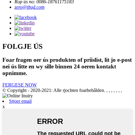
Rop ús no: 0086-18761175183
zero@tltgd.com
FOLGJE ÚS
Foar fragen oer ús produkten of priislist, lit jo e-post
nei ús litte en wy sille binnen 24 oeren kontakt
opnimme.
FERGESE NOW
© Copyright - 2020-2021: Alle rjochten foarbehâlden.
, , , , , , ,
Stjoer email
x