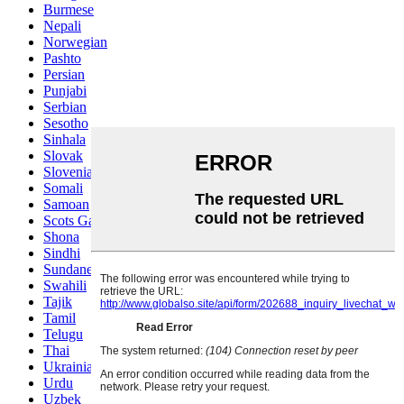
Burmese
Nepali
Norwegian
Pashto
Persian
Punjabi
Serbian
Sesotho
Sinhala
Slovak
Slovenian
Somali
Samoan
Scots Gaelic
Shona
Sindhi
Sundanese
Swahili
Tajik
Tamil
Telugu
Thai
Ukrainian
Urdu
Uzbek