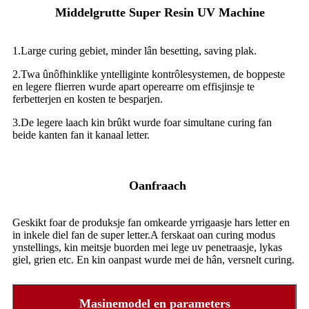
Middelgrutte Super Resin UV Machine
1.Large curing gebiet, minder lân besetting, saving plak.
2.Twa ûnôfhinklike yntelliginte kontrôlesystemen, de boppeste
en legere flierren wurde apart operearre om effisjinsje te
ferbetterjen en kosten te besparjen.
3.De legere laach kin brûkt wurde foar simultane curing fan
beide kanten fan it kanaal letter.
Oanfraach
Geskikt foar de produksje fan omkearde yrrigaasje hars letter en
in inkele diel fan de super letter.A ferskaat oan curing modus
ynstellings, kin meitsje buorden mei lege uv penetraasje, lykas
giel, grien etc. En kin oanpast wurde mei de hân, versnelt curing.
Masinemodel en parameters