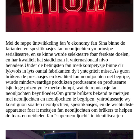
Mei de rappe ûntwikkeling fan 'e ekonomy fan Sina binne de
farianten en spesifikaasjes fan neonljochten yn prinsipe
serialisearre, en se kinne wurde selektearre foar ferskate doelen,
en har kwaliteit hat stadichoan it ynternasjonaal nivo
benadere.Under de betingsten fan merkkompetysje binne d'r
lykwols in lyts oantal fabrikanten dy't yntegriteit misse.As guon
brûkers de prestaasjes en kwaliteit fan neonljochten net begripe,
wurde minderweardige produkten produsearre en produsearre
tsjin lege prizen yn 'e merke dumpt, wat de reputaasje fan
neonljochten beynfloedet.Om grutte brûkers bekend te meitsjen
mei neonljochten en neonljochten te begripen, yntrodusearje wy
koart guon soarten neonljochten, spesifikaasjes, en de wichtichste
apparatuer foar it meitsjen fan neonljochten om brûkers te helpen
de foar- en neidielen fan "superneonljocht" te identifisearjen.