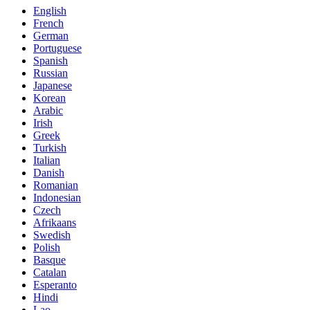
English
French
German
Portuguese
Spanish
Russian
Japanese
Korean
Arabic
Irish
Greek
Turkish
Italian
Danish
Romanian
Indonesian
Czech
Afrikaans
Swedish
Polish
Basque
Catalan
Esperanto
Hindi
Lao