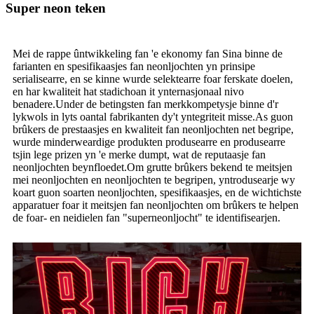
Super neon teken
Mei de rappe ûntwikkeling fan 'e ekonomy fan Sina binne de
farianten en spesifikaasjes fan neonljochten yn prinsipe
serialisearre, en se kinne wurde selektearre foar ferskate doelen,
en har kwaliteit hat stadichoan it ynternasjonaal nivo
benadere.Under de betingsten fan merkkompetysje binne d'r
lykwols in lyts oantal fabrikanten dy't yntegriteit misse.As guon
brûkers de prestaasjes en kwaliteit fan neonljochten net begripe,
wurde minderweardige produkten produsearre en produsearre
tsjin lege prizen yn 'e merke dumpt, wat de reputaasje fan
neonljochten beynfloedet.Om grutte brûkers bekend te meitsjen
mei neonljochten en neonljochten te begripen, yntrodusearje wy
koart guon soarten neonljochten, spesifikaasjes, en de wichtichste
apparatuer foar it meitsjen fan neonljochten om brûkers te helpen
de foar- en neidielen fan "superneonljocht" te identifisearjen.