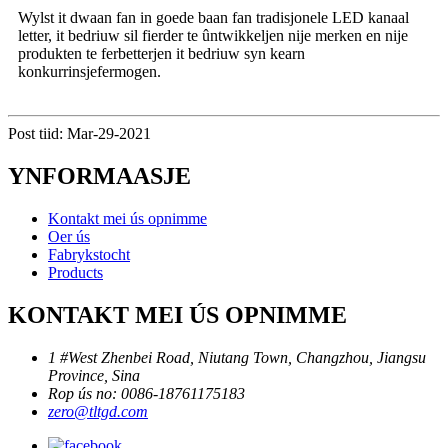
Wylst it dwaan fan in goede baan fan tradisjonele LED kanaal
letter, it bedriuw sil fierder te ûntwikkeljen nije merken en nije
produkten te ferbetterjen it bedriuw syn kearn
konkurrinsjefermogen.
Post tiid: Mar-29-2021
YNFORMAASJE
Kontakt mei ús opnimme
Oer ús
Fabrykstocht
Products
KONTAKT MEI ÚS OPNIMME
1 #West Zhenbei Road, Niutang Town, Changzhou, Jiangsu
Province, Sina
Rop ús no: 0086-18761175183
zero@tltgd.com