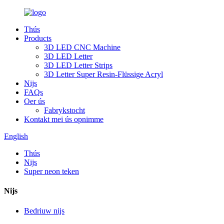
Thús
Products
3D LED CNC Machine
3D LED Letter
3D LED Letter Strips
3D Letter Super Resin-Flüssige Acryl
Nijs
FAQs
Oer ús
Fabrykstocht
Kontakt mei ús opnimme
English
Thús
Nijs
Super neon teken
Nijs
Bedriuw nijs