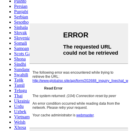
Pashto
Persian
Punjabi
Serbian
Sesotho
Sinhala
Slovak
Slovenian
Somali
Samoan
Scots Gaelic
Shona
Sindhi
Sundanese
Swahili
Tajik
Tamil
Telugu
Thai
Ukrainian
Urdu
Uzbek
Vietnamese
Welsh
Xhosa